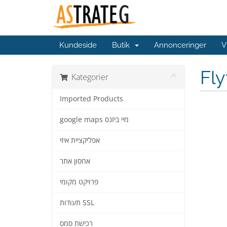
Kundeside
Butik
Annonceringer
V
Fl
Kategorier
Imported Products
google maps מיי ביזנס
אפליקציית איזי
אחסון אתר
פרויקט מקומי
תעודות SSL
רכישת סמס