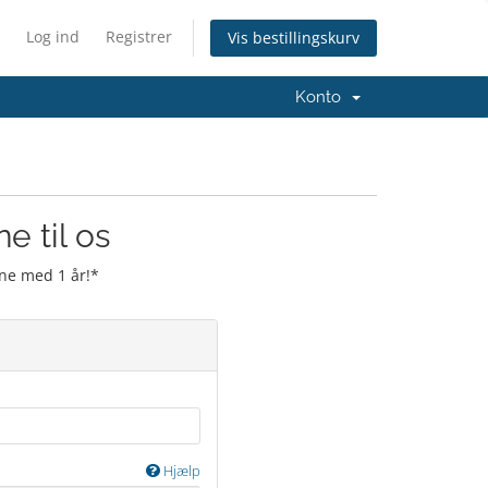
Log ind
Registrer
Vis bestillingskurv
Konto
e til os
ne med 1 år!*
Hjælp