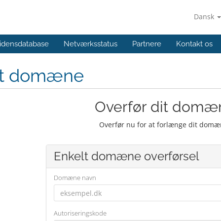
Dansk
idensdatabase
Netværksstatus
Partnere
Kontakt os
yt domæne
Overfør dit domæn
Overfør nu for at forlænge dit domæ
Enkelt domæne overførsel
Domæne navn
Autoriseringskode